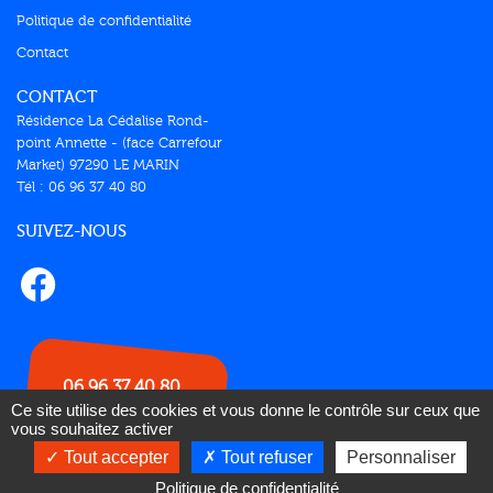
Politique de confidentialité
Contact
CONTACT
Résidence La Cédalise Rond-
point Annette - (face Carrefour
Market) 97290 LE MARIN
Tél : 06 96 37 40 80
SUIVEZ-NOUS
06 96 37 40 80
Ce site utilise des cookies et vous donne le contrôle sur ceux que
vous souhaitez activer
© 2026 Lokizy |
Réalisation & hébergé par Pixell
Tout accepter
Tout refuser
Personnaliser
Paiement sécurisé
Politique de confidentialité