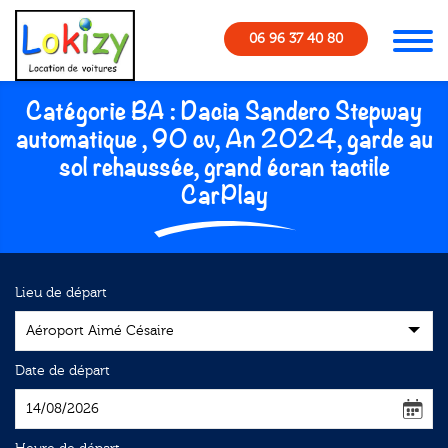
Panneau de gestion des cookies
06 96 37 40 80
Catégorie BA : Dacia Sandero Stepway
automatique , 90 cv, An 2024, garde au
sol rehaussée, grand écran tactile
CarPlay
Formulaire de réservation
Lieu de départ
Aéroport Aimé Césaire
Date de départ