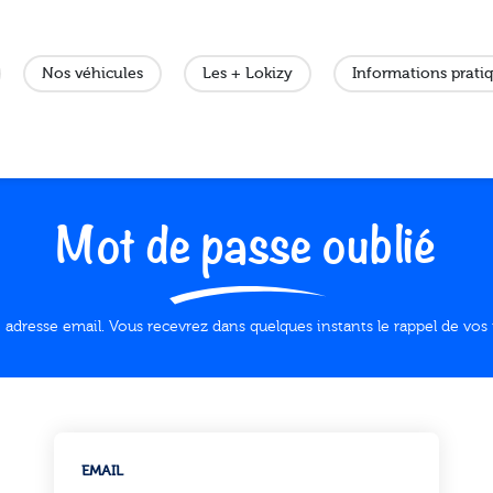
Nos véhicules
Les + Lokizy
Informations prati
Mot de passe oublié
dresse email. Vous recevrez dans quelques instants le rappel de vos i
EMAIL