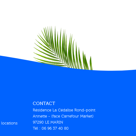
CONTACT
Résidence La Cédalise Rond-point
Annette - (face Carrefour Market)
97290 LE MARIN
 locations
Tél : 06 96 37 40 80